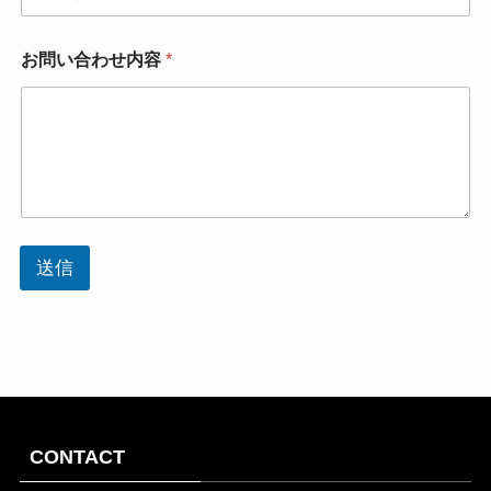
ご
質
問
お問い合わせ内容
*
サ
ー
ビ
ス
に
関
す
る
ご
質
送信
問
CONTACT