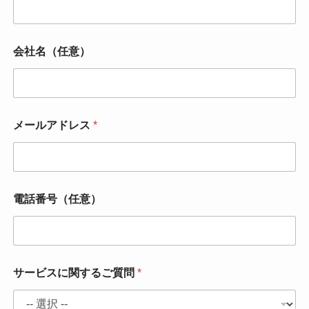
会社名（任意）
会
メールアドレス
*
社
名
（
任
意
）
電話番号（任意）
サ
ー
ビ
ス
に
関
サービスに関するご質問
*
す
る