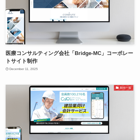
医療コンサルティング会社「Bridge-MC」コーポレー
トサイト制作
December 11, 2025
制作一覧