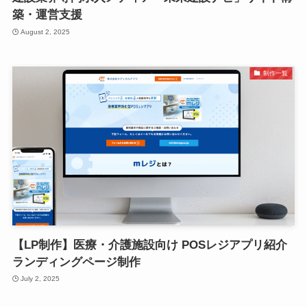
築・運営支援
August 2, 2025
制作一覧
【LP制作】医療・介護施設向け POSレジアプリ紹介
ランディングページ制作
July 2, 2025