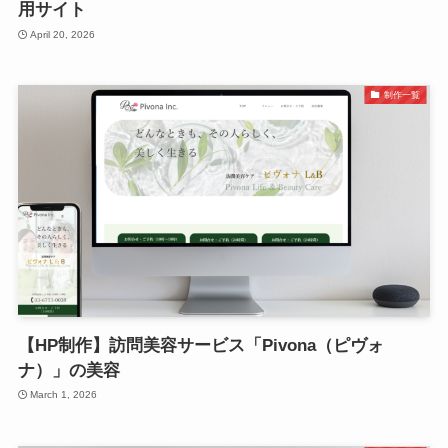
用サイト
April 20, 2026
制作一覧
【HP制作】訪問美容サービス「Pivona（ピヴォ
ナ）」の美容
March 1, 2026