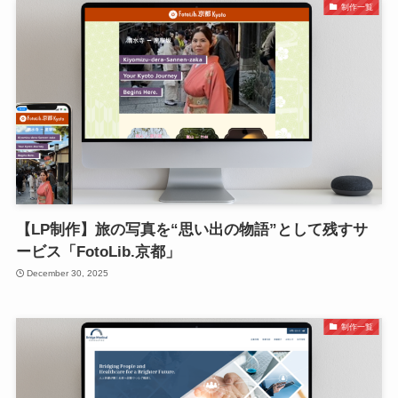
制作一覧
【LP制作】旅の写真を“思い出の物語”として残すサ
ービス「FotoLib.京都」
December 30, 2025
制作一覧